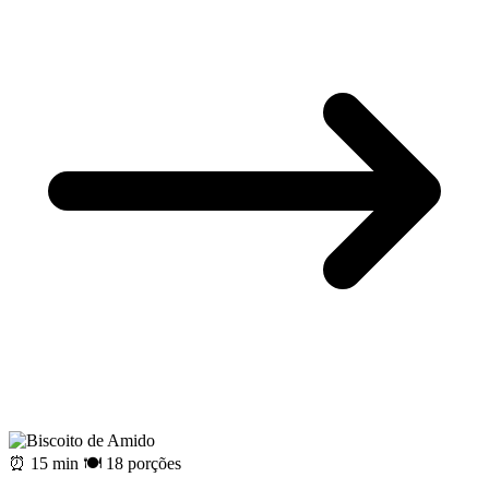
⏰ 15 min
🍽️ 18 porções