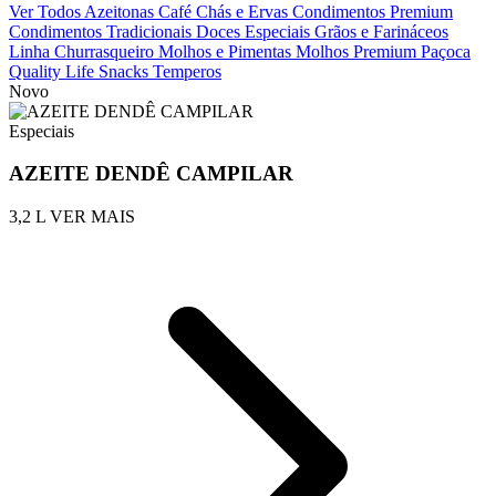
Ver Todos
Azeitonas
Café
Chás e Ervas
Condimentos Premium
Condimentos Tradicionais
Doces
Especiais
Grãos e Farináceos
Linha Churrasqueiro
Molhos e Pimentas
Molhos Premium
Paçoca
Quality Life
Snacks
Temperos
Novo
Especiais
AZEITE DENDÊ CAMPILAR
3,2 L
VER MAIS